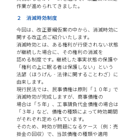
作業が進められてきました。
２ 消滅時効制度
今回は、改正要綱仮案の中から、消滅時効に
関する改正点ご紹介いたします。
消滅時効とは、ある権利が行使されない状態
が継続した場合に、その権利の消滅を
認める制度です。継続した事実状態の保護や
「権利の上に眠る者は保護しない」という
法諺（ほうげん‐法律に関することわざ）に
由来します。
現行民法では、民事債権は原則「１０年」で
消滅時効が完成しますが、商事債権の
場合は「５年」、工事請負代金債権の場合は
「３年」など、債権の種類によって時効期間
がそれぞれ定められています。
そのため、時効が問題になるケース（例：売
掛金の回収）で、当該債権の種類や適用