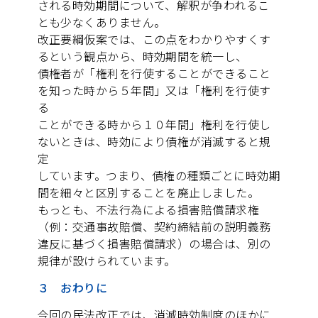
される時効期間について、解釈が争われるこ
とも少なくありません。
改正要綱仮案では、この点をわかりやすくす
るという観点から、時効期間を統一し、
債権者が「権利を行使することができること
を知った時から５年間」又は「権利を行使す
る
ことができる時から１０年間」権利を行使し
ないときは、時効により債権が消滅すると規
定
しています。つまり、債権の種類ごとに時効期
間を細々と区別することを廃止しました。
もっとも、不法行為による損害賠償請求権
（例：交通事故賠償、契約締結前の説明義務
違反に基づく損害賠償請求）の場合は、別の
規律が設けられています。
３ おわりに
今回の民法改正では、消滅時効制度のほかに