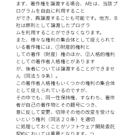
まず、著作権を譲渡する場合、A社は、当該プ
ログラムを自由に利用すること
ができ、再譲渡することも可能です。他方、B
社は原則として譲渡したプログラ
ムを利用することができなくなります。
また、様々な権利の集合体として捉えられて
いる著作権には、①財産的権利と
しての著作（財産）権のほか、②人格的権利
としての著作者人格権とがあります
が、後者については譲渡することができませ
ん（同法５９条）。
この著作者人格権もいくつかの権利の集合体
として捉えられているのですが、
その中でも、同一性保持権、すなわち、著作
者が自己の著作物とその題号につき、
意に反して変更、切除その他の改変を受けな
いという権利（同法２０条）を適切
に処理しておくことがソフトウェア開発委託
契約においては重要となります。つ