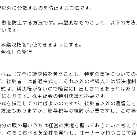
間以外に分散するのを防止する方法です。
分散を防止する方法です。典型的なものとして、以下の方法
ています。
のみ議決権を行使できるようにする。
黄金株）の発行
限株式（完全に議決権を奪うことも、特定の事項についての
て、後継者には普通株式を、それ以外の相続人には議決権制
株式は、議決権がないので経営に口出しされるおそれはあり
とになります。株主総会の特別決議が必要です。
株式を指定しておけばよいのですが、後継者以外の遺留分を
く方法もありますが、贈与税等の検討が必要ですし、この場
自分の眼の黒いうちは経営の実権を握っておきたいと考えて
が、のちに述べる黄金株を発行し、オーナーが持つことで経