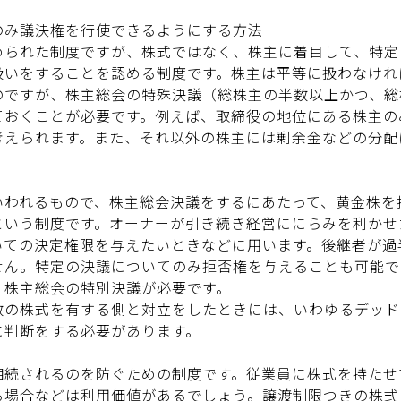
のみ議決権を行使できるようにする方法
められた制度ですが、株式ではなく、株主に着目して、特定
扱いをすることを認める制度です。株主は平等に扱わなけれ
のですが、株主総会の特殊決議（総株主の半数以上かつ、総
ておくことが必要です。例えば、取締役の地位にある株主の
考えられます。また、それ以外の株主には剰余金などの分配
いわれるもので、株主総会決議をするにあたって、黄金株を
という制度です。オーナーが引き続き経営ににらみを利かせ
いての決定権限を与えたいときなどに用います。後継者が過
せん。特定の決議についてのみ拒否権を与えることも可能で
、株主総会の特別決議が必要です。
数の株式を有する側と対立をしたときには、いわゆるデッド
に判断をする必要があります。
相続されるのを防ぐための制度です。従業員に株式を持たせ
る場合などは利用価値があるでしょう。譲渡制限つきの株式