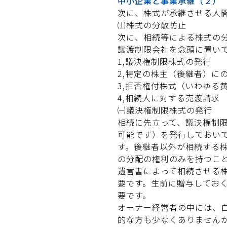
中小企業と事業承継（２）
次に、株式が承継させる人
⑴株式の分散防止
次に、相続等による株式の
譲渡制限会社を念頭に置い
1,議決権制限株式の発行
2,特定の株主（後継者）に
3,拒否権付株式（いわゆる
4,相続人に対する売渡請求
㈠議決権制限株式の発行
相続に先立って、議決権制
可能です）を発行しておい
す。後継者以外が相続する
の分配の権利のみを持つこ
遺言書によって相続させる
要です。生前に贈与してお
要です。
オーナー経営者の中には、
的な方も少なくありません