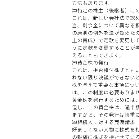
方法もあります。
㈡特定の株主（後継者）に
これは、新しい会社法で認
当、剰余金について異なる
の原則の例外を法が認めた
上の賛成）で定款を変更し
うに定款を変更することが
えることもできます。
㈢黄金株の発行
これは、拒否権付株式とも
れない限り決議ができない
株を与えて重要な事項につ
は、この制度は必要ありま
黄金株を発行するためには
但し、この黄金株は、過半
ますから、その発行は慎重
㈣相続人に対する売渡請求
好ましくない人物に株式を
の親族に株式を持たせてい