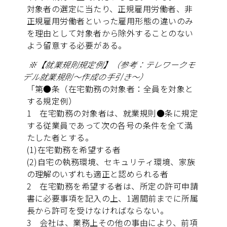
対象者の選定に当たり、正規雇用労働者、非
正規雇用労働者といった雇用形態の違いのみ
を理由として対象者から除外することのない
よう留意する必要がある。
※【就業規則規定例】（参考：テレワークモ
デル就業規則～作成の手引き～）
「第●条（在宅勤務の対象者：全員を対象と
する規定例）
1 在宅勤務の対象者は、就業規則●条に規定
する従業員であって次の各号の条件を全て満
たした者とする。
(1)在宅勤務を希望する者
(2)自宅の執務環境、セキュリティ環境、家族
の理解のいずれも適正と認められる者
2 在宅勤務を希望する者は、所定の許可申請
書に必要事項を記入の上、1週間前までに所属
長から許可を受けなければならない。
3 会社は、業務上その他の事由により、前項