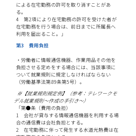
による在宅勤務の許可を取り消すことがあ
る。
4 第2項により在宅勤務の許可を受けた者が
在宅勤務を行う場合は、前日までに所属長へ
利用を届出ること。」
第3 費用負担
・労働者に情報通信機器、作業用品その他を
負担させる定めをする場合には、当該事項に
ついて就業規則に規定しなければならない
（労働基準法第89条第5号）。
※【就業規則規定例】（参考：テレワークモ
デル就業規則～作成の手引き～）
「第●条（費用の負担）
1 会社が貸与する情報通信機器を利用する場
合の通信費は会社負担とする。
2 在宅勤務に伴って発生する水道光熱費は在