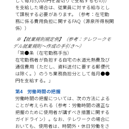
して毎月5,000円を渡切りで支給するもの)）
を支給した場合は、従業員に対する給与とし
て課税する必要があります。（参考：在宅勤
務に係る費用負担に関するFAQ（源泉所得税関
係））
※【就業規則規定例】（参考：テレワークモ
デル就業規則～作成の手引き～）
「第●条（在宅勤務手当）
在宅勤務者が負担する自宅の水道光熱費及び
通信費用（ただし、資料送付に要する郵便代
は除く。）のうち業務負担分として毎月●●
円を支給する。」
第4 労働時間の把握
労働時間の把握については、次の方法による
ことが考えられる（参考：労働時間の適正な
把握のために使用者が講ずべき措置に関する
ガイドライン）。なお、テレワークの場合に
おいても、使用者は、時間外・休日労働をさ