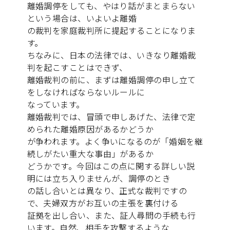
離婚調停をしても、やはり話がまとまらない
という場合は、いよいよ離婚
の裁判を家庭裁判所に提起することになりま
す。
ちなみに、日本の法律では、いきなり離婚裁
判を起こすことはできず、
離婚裁判の前に、まずは離婚調停の申し立て
をしなければならないルールに
なっています。
離婚裁判では、冒頭で申しあげた、法律で定
められた離婚原因があるかどうか
が争われます。よく争いになるのが「婚姻を継
続しがたい重大な事由」があるか
どうかです。今回はこの点に関する詳しい説
明には立ち入りませんが、調停のとき
の話し合いとは異なり、正式な裁判ですの
で、夫婦双方がお互いの主張を裏付ける
証拠を出し合い、また、証人尋問の手続も行
います。自然、相手を攻撃するような